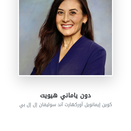
دون ياماني هيويت
كوين إيمانويل أوركهارت آند سوليفان إل إل بي