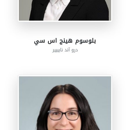
بلوسوم هينج اس سي
درو آند نايبيير