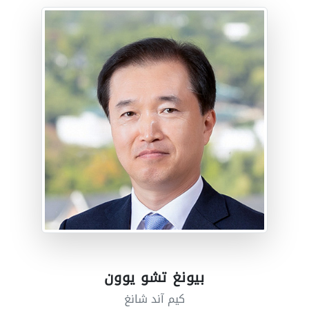
بيونغ تشو يوون
كيم آند شانغ